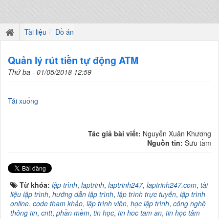
Tài liệu
Đồ án
Quản lý rút tiền tự động ATM
Thứ ba - 01/05/2018 12:59
Tải xuống
Tác giả bài viết:
Nguyễn Xuân Khương
Nguồn tin:
Sưu tầm
Từ khóa:
lập trình
,
laptrinh
,
laptrinh247
,
laptrinh247.com
,
tài
liệu lập trình
,
hướng dẫn lập trình
,
lập trình trực tuyến
,
lập trình
online
,
code tham khảo
,
lập trình viên
,
học lập trình
,
công nghệ
thông tin
,
cntt
,
phần mềm
,
tin học
,
tin hoc tam an
,
tin học tâm