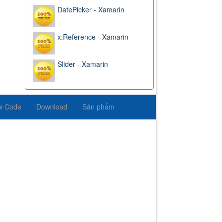
DatePicker - Xamarin
x:Reference - Xamarin
Slider - Xamarin
w Code
Download
Sản phẩm