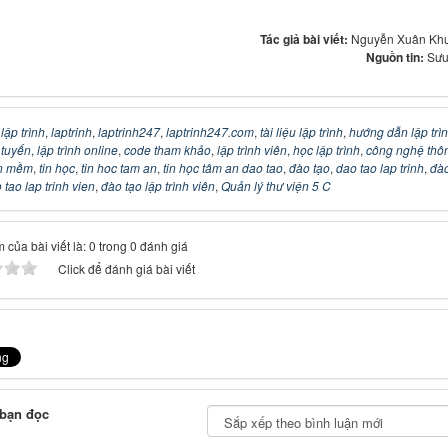
Tác giả bài viết:
Nguyễn Xuân Kh
Nguồn tin:
Sưu
:
lập trình
,
laptrinh
,
laptrinh247
,
laptrinh247.com
,
tài liệu lập trình
,
hướng dẫn lập trì
c tuyến
,
lập trình online
,
code tham khảo
,
lập trình viên
,
học lập trình
,
công nghệ thô
n mềm
,
tin học
,
tin hoc tam an
,
tin học tâm an dao tao
,
đào tạo
,
dao tao lap trinh
,
đào
 tao lap trinh vien
,
đào tạo lập trình viên
,
Quản lý thư viện 5 C
 của bài viết là: 0 trong 0 đánh giá
Click để đánh giá bài viết
 bạn đọc