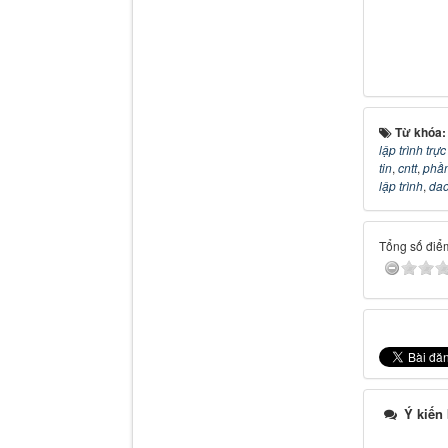
Từ khóa
lập trình trự
tin
,
cntt
,
phầ
lập trình
,
dao
Tổng số điểm
Ý kiến