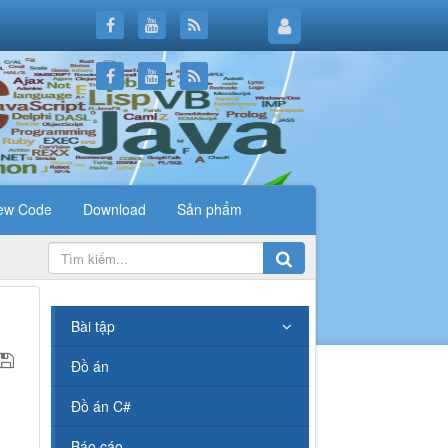
ew Code
Download
Sản phẩm
.
Bài tập
Đồ án
Đồ án C#
Báo cáo