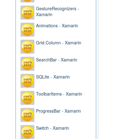
GestureRecognizers -
Xamarin
Animations - Xamarin
Grid.Column - Xamarin
SearchBar - Xamarin
SQLite - Xamarin
ToolbarItems - Xamarin
ProgressBar - Xamarin
Switch - Xamarin