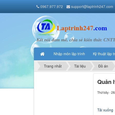
0967.977.972
support@laptrinh247.com
Kết nối đam mê, chia sẻ kiến thức CNT
Nhập môn lập trình
Kỹ thuật lập t
Trang nhất
Tài liệu
Đồ án
Quản l
Thứ bảy - 28
Tải xuống