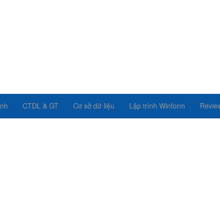
ình
CTDL & GT
Cơ sở dữ liệu
Lập trình Winform
Revie