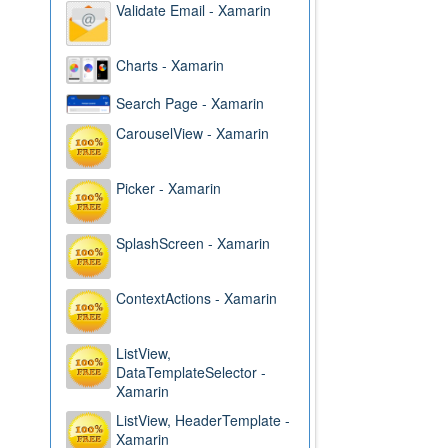
Validate Email - Xamarin
Charts - Xamarin
Search Page - Xamarin
CarouselView - Xamarin
Picker - Xamarin
SplashScreen - Xamarin
ContextActions - Xamarin
ListView,
DataTemplateSelector -
Xamarin
ListView, HeaderTemplate -
Xamarin