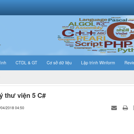
T
rình
CTDL & GT
Cơ sở dữ liệu
Lập trình Winform
Revi
ý thư viện 5 C#
/04/2018 04:50