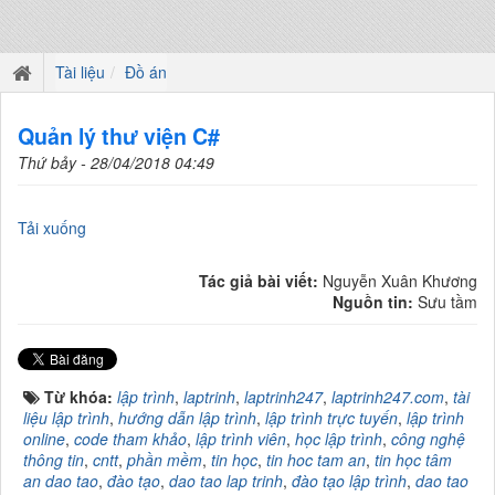
Tài liệu
Đồ án
Quản lý thư viện C#
Thứ bảy - 28/04/2018 04:49
Tải xuống
Tác giả bài viết:
Nguyễn Xuân Khương
Nguồn tin:
Sưu tầm
Từ khóa:
lập trình
,
laptrinh
,
laptrinh247
,
laptrinh247.com
,
tài
liệu lập trình
,
hướng dẫn lập trình
,
lập trình trực tuyến
,
lập trình
online
,
code tham khảo
,
lập trình viên
,
học lập trình
,
công nghệ
thông tin
,
cntt
,
phần mềm
,
tin học
,
tin hoc tam an
,
tin học tâm
an dao tao
,
đào tạo
,
dao tao lap trinh
,
đào tạo lập trình
,
dao tao