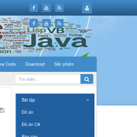
ew Code
Download
Sản phẩm
.
Bài tập
Đồ án
Đồ án C#
Báo cáo