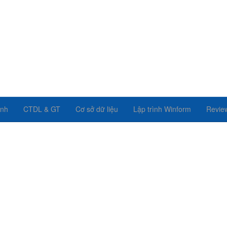
ình
CTDL & GT
Cơ sở dữ liệu
Lập trình Winform
Revie