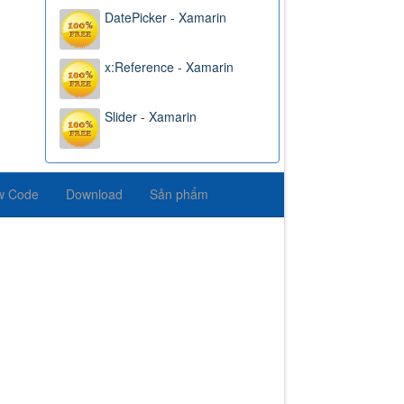
DatePicker - Xamarin
x:Reference - Xamarin
Slider - Xamarin
w Code
Download
Sản phẩm