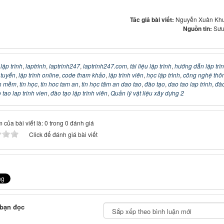
Tác giả bài viết:
Nguyễn Xuân Kh
Nguồn tin:
Sưu
:
lập trình
,
laptrinh
,
laptrinh247
,
laptrinh247.com
,
tài liệu lập trình
,
hướng dẫn lập trì
c tuyến
,
lập trình online
,
code tham khảo
,
lập trình viên
,
học lập trình
,
công nghệ thô
n mềm
,
tin học
,
tin hoc tam an
,
tin học tâm an dao tao
,
đào tạo
,
dao tao lap trinh
,
đào
 tao lap trinh vien
,
đào tạo lập trình viên
,
Quản lý vật liệu xây dựng 2
 của bài viết là: 0 trong 0 đánh giá
Click để đánh giá bài viết
 bạn đọc