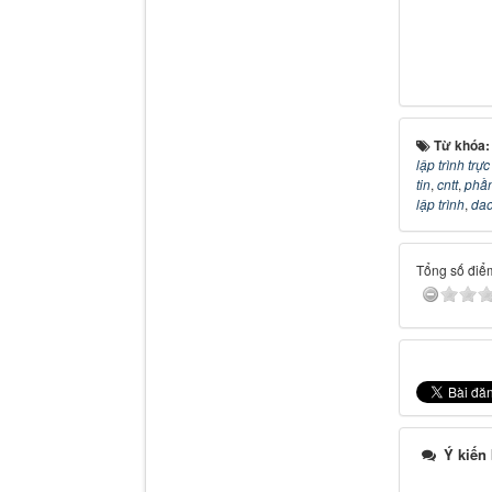
Từ khóa
lập trình trự
tin
,
cntt
,
phầ
lập trình
,
dao
Tổng số điểm
Ý kiến