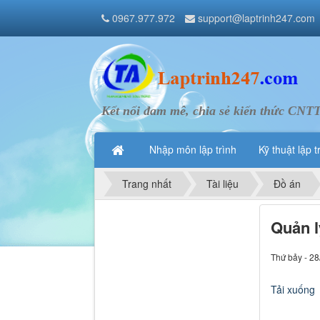
0967.977.972
support@laptrinh247.com
Kết nối đam mê, chia sẻ kiến thức CNT
Nhập môn lập trình
Kỹ thuật lập t
Trang nhất
Tài liệu
Đồ án
Quản l
Thứ bảy - 28
Tải xuống