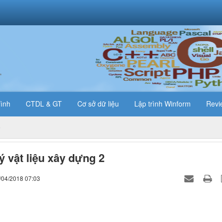
T
rình
CTDL & GT
Cơ sở dữ liệu
Lập trình Winform
Revi
ý vật liệu xây dựng 2
/04/2018 07:03