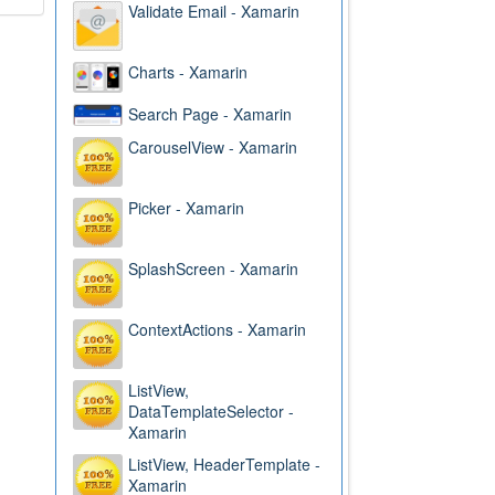
Validate Email - Xamarin
Charts - Xamarin
Search Page - Xamarin
CarouselView - Xamarin
Picker - Xamarin
SplashScreen - Xamarin
ContextActions - Xamarin
ListView,
DataTemplateSelector -
Xamarin
ListView, HeaderTemplate -
Xamarin