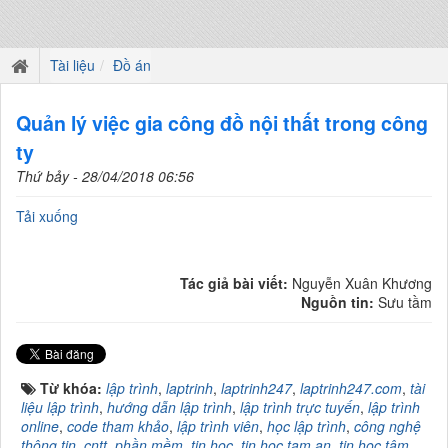
Tài liệu
Đồ án
Quản lý việc gia công đồ nội thất trong công
ty
Thứ bảy - 28/04/2018 06:56
Tải xuống
Tác giả bài viết:
Nguyễn Xuân Khương
Nguồn tin:
Sưu tầm
Từ khóa:
lập trình
,
laptrinh
,
laptrinh247
,
laptrinh247.com
,
tài
liệu lập trình
,
hướng dẫn lập trình
,
lập trình trực tuyến
,
lập trình
online
,
code tham khảo
,
lập trình viên
,
học lập trình
,
công nghệ
thông tin
,
cntt
,
phần mềm
,
tin học
,
tin hoc tam an
,
tin học tâm