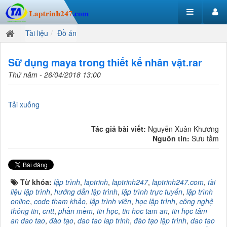
Tài liệu
Đồ án
Sữ dụng maya trong thiết kế nhân vật.rar
Thứ năm - 26/04/2018 13:00
Tải xuống
Tác giả bài viết:
Nguyễn Xuân Khương
Nguồn tin:
Sưu tầm
Từ khóa:
lập trình
,
laptrinh
,
laptrinh247
,
laptrinh247.com
,
tài
liệu lập trình
,
hướng dẫn lập trình
,
lập trình trực tuyến
,
lập trình
online
,
code tham khảo
,
lập trình viên
,
học lập trình
,
công nghệ
thông tin
,
cntt
,
phần mềm
,
tin học
,
tin hoc tam an
,
tin học tâm
an dao tao
,
đào tạo
,
dao tao lap trinh
,
đào tạo lập trình
,
dao tao