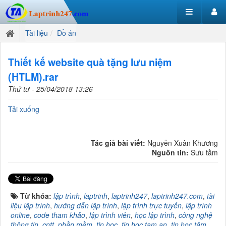
Tài liệu
Đồ án
Thiết kế website quà tặng lưu niệm
(HTLM).rar
Thứ tư - 25/04/2018 13:26
Tải xuống
Tác giả bài viết:
Nguyễn Xuân Khương
Nguồn tin:
Sưu tầm
Từ khóa:
lập trình
,
laptrinh
,
laptrinh247
,
laptrinh247.com
,
tài
liệu lập trình
,
hướng dẫn lập trình
,
lập trình trực tuyến
,
lập trình
online
,
code tham khảo
,
lập trình viên
,
học lập trình
,
công nghệ
thông tin
,
cntt
,
phần mềm
,
tin học
,
tin hoc tam an
,
tin học tâm