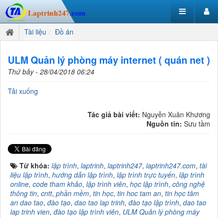
Tài liệu
Đồ án
ULM Quản lý phòng máy internet ( quán net )
Thứ bảy - 28/04/2018 06:24
Tải xuống
Tác giả bài viết:
Nguyễn Xuân Khương
Nguồn tin:
Sưu tầm
Từ khóa:
lập trình
,
laptrinh
,
laptrinh247
,
laptrinh247.com
,
tài
liệu lập trình
,
hướng dẫn lập trình
,
lập trình trực tuyến
,
lập trình
online
,
code tham khảo
,
lập trình viên
,
học lập trình
,
công nghệ
thông tin
,
cntt
,
phần mềm
,
tin học
,
tin hoc tam an
,
tin học tâm
an dao tao
,
đào tạo
,
dao tao lap trinh
,
đào tạo lập trình
,
dao tao
lap trinh vien
,
đào tạo lập trình viên
,
ULM Quản lý phòng máy