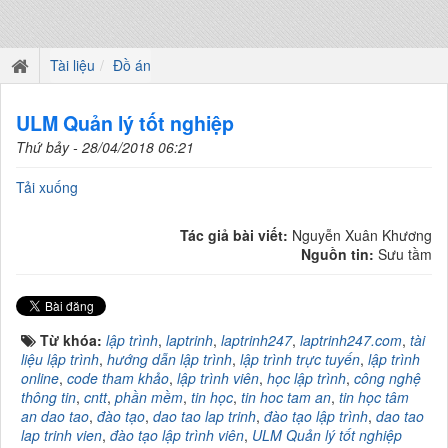
Tài liệu
Đồ án
ULM Quản lý tốt nghiệp
Thứ bảy - 28/04/2018 06:21
Tải xuống
Tác giả bài viết:
Nguyễn Xuân Khương
Nguồn tin:
Sưu tầm
Từ khóa:
lập trình
,
laptrinh
,
laptrinh247
,
laptrinh247.com
,
tài
liệu lập trình
,
hướng dẫn lập trình
,
lập trình trực tuyến
,
lập trình
online
,
code tham khảo
,
lập trình viên
,
học lập trình
,
công nghệ
thông tin
,
cntt
,
phần mềm
,
tin học
,
tin hoc tam an
,
tin học tâm
an dao tao
,
đào tạo
,
dao tao lap trinh
,
đào tạo lập trình
,
dao tao
lap trinh vien
,
đào tạo lập trình viên
,
ULM Quản lý tốt nghiệp