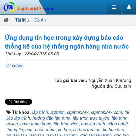
Tài liệu
Đồ án
Ứng dụng tin học trong xây dựng báo cáo
thống kê của hệ thống ngân hàng nhà nước
Thứ bảy - 28/04/2018 06:03
Tải xuống
Tác giả bài viết:
Nguyễn Xuân Khương
Nguồn tin:
Sưu tầm
Từ khóa:
lập trình
,
laptrinh
,
laptrinh247
,
laptrinh247.com
,
tài
liệu lập trình
,
hướng dẫn lập trình
,
lập trình trực tuyến
,
lập trình
online
,
code tham khảo
,
lập trình viên
,
học lập trình
,
công nghệ
thông tin
,
cntt
,
phần mềm
,
tin học
,
tin hoc tam an
,
tin học tâm
an dao tao
,
đào tạo
,
dao tao lap trinh
,
đào tạo lập trình
,
dao tao