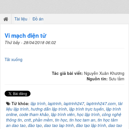
Tài liệu
Đồ án
Vi mạch điện tử
Thứ bảy - 28/04/2018 06:02
Tải xuống
Tác giả bài viết:
Nguyễn Xuân Khương
Nguồn tin:
Sưu tầm
Từ khóa:
lập trình
,
laptrinh
,
laptrinh247
,
laptrinh247.com
,
tài
liệu lập trình
,
hướng dẫn lập trình
,
lập trình trực tuyến
,
lập trình
online
,
code tham khảo
,
lập trình viên
,
học lập trình
,
công nghệ
thông tin
,
cntt
,
phần mềm
,
tin học
,
tin hoc tam an
,
tin học tâm
an dao tao
,
đào tạo
,
dao tao lap trinh
,
đào tạo lập trình
,
dao tao