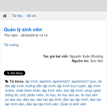
Tài liệu
Đồ án
Quản lý sinh viên
Thứ năm - 26/04/2018 13:14
Tải xuống
Tác giả bài viết:
Nguyễn Xuân Khương
Nguồn tin:
Sưu tầm
Từ khóa:
lập trình
,
laptrinh
,
laptrinh247
,
laptrinh247.com
,
tài
liệu lập trình
,
hướng dẫn lập trình
,
lập trình trực tuyến
,
lập trình
online
,
code tham khảo
,
lập trình viên
,
học lập trình
,
công nghệ
thông tin
,
cntt
,
phần mềm
,
tin học
,
tin hoc tam an
,
tin học tâm
an dao tao
,
đào tạo
,
dao tao lap trinh
,
đào tạo lập trình
,
dao tao
lap trinh vien
,
đào tạo lập trình viên
,
Quản lý sinh viên