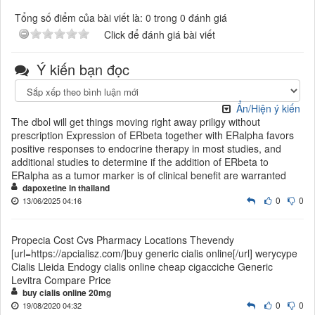
Tổng số điểm của bài viết là: 0 trong 0 đánh giá
Click để đánh giá bài viết
Ý kiến bạn đọc
Ẩn/Hiện ý kiến
The dbol will get things moving right away priligy without
prescription Expression of ERbeta together with ERalpha favors
positive responses to endocrine therapy in most studies, and
additional studies to determine if the addition of ERbeta to
ERalpha as a tumor marker is of clinical benefit are warranted
dapoxetine in thailand
0
0
13/06/2025 04:16
Propecia Cost Cvs Pharmacy Locations Thevendy
[url=https://apcialisz.com/]buy generic cialis online[/url] werycype
Cialis Lleida Endogy cialis online cheap cigacciche Generic
Levitra Compare Price
buy cialis online 20mg
0
0
19/08/2020 04:32