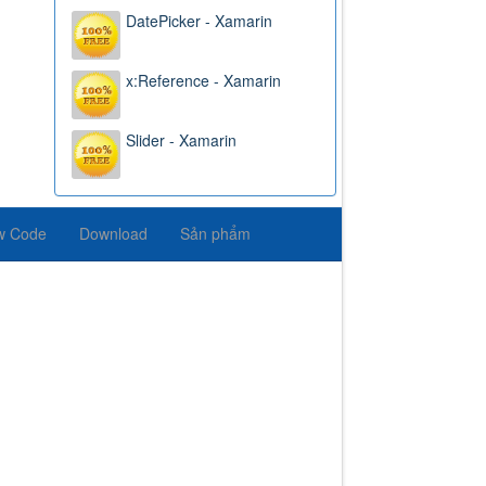
DatePicker - Xamarin
x:Reference - Xamarin
Slider - Xamarin
w Code
Download
Sản phẩm