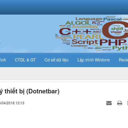
T
rình
CTDL & GT
Cơ sở dữ liệu
Lập trình Winform
Revi
 thiết bị (Dotnetbar)
6/04/2018 13:13