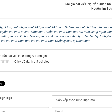
Tác giả bài viết:
Nguyễn Xuân Kh
Nguồn tin:
Sưu
:
lập trình
,
laptrinh
,
laptrinh247
,
laptrinh247.com
,
tài liệu lập trình
,
hướng dẫn lập trì
c tuyến
,
lập trình online
,
code tham khảo
,
lập trình viên
,
học lập trình
,
công nghệ thô
n mềm
,
tin học
,
tin hoc tam an
,
tin học tâm an dao tao
,
đào tạo
,
dao tao lap trinh
,
đào
 tao lap trinh vien
,
đào tạo lập trình viên
,
Quản lý thiết bị Dotnetbar
 của bài viết là: 0 trong 0 đánh giá
Click để đánh giá bài viết
 bạn đọc