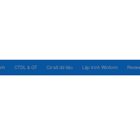
ình
CTDL & GT
Cơ sở dữ liệu
Lập trình Winform
Revie