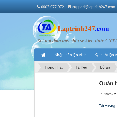
0967.977.972
support@laptrinh247.com
Kết nối đam mê, chia sẻ kiến thức CNT
Nhập môn lập trình
Kỹ thuật lập t
Trang nhất
Tài liệu
Đồ án
Quản lý
Thứ năm - 2
Tải xuống