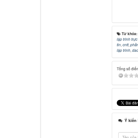
Từ khóa
lập trình trự
tin
,
cntt
,
phầ
lập trình
,
dao
Tổng số điểm
Ý kiến