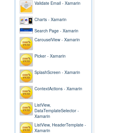
Validate Email - Xamarin
Charts - Xamarin
Search Page - Xamarin
CarouselView - Xamarin
Picker - Xamarin
SplashScreen - Xamarin
ContextActions - Xamarin
ListView,
DataTemplateSelector -
Xamarin
ListView, HeaderTemplate -
Xamarin