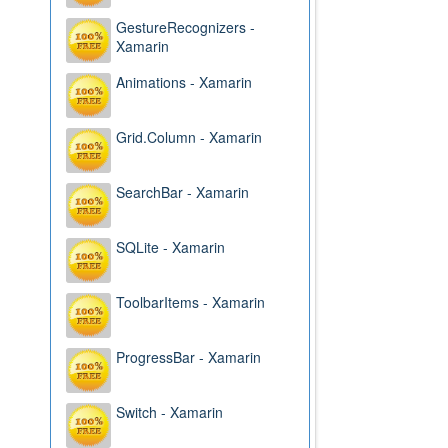
GestureRecognizers -
Xamarin
Animations - Xamarin
Grid.Column - Xamarin
SearchBar - Xamarin
SQLite - Xamarin
ToolbarItems - Xamarin
ProgressBar - Xamarin
Switch - Xamarin