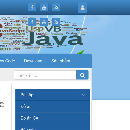
ew Code
Download
Sản phẩm
.
Bài tập
Đồ án
Đồ án C#
Báo cáo