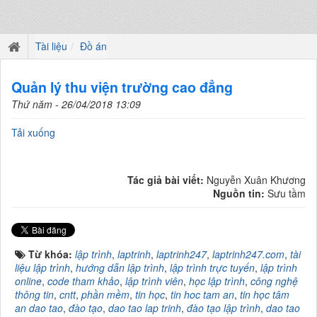
Tài liệu
Đồ án
Quản lý thu viện trường cao đẳng
Thứ năm - 26/04/2018 13:09
Tải xuống
Tác giả bài viết:
Nguyễn Xuân Khương
Nguồn tin:
Sưu tầm
Từ khóa:
lập trình
,
laptrinh
,
laptrinh247
,
laptrinh247.com
,
tài
liệu lập trình
,
hướng dẫn lập trình
,
lập trình trực tuyến
,
lập trình
online
,
code tham khảo
,
lập trình viên
,
học lập trình
,
công nghệ
thông tin
,
cntt
,
phần mềm
,
tin học
,
tin hoc tam an
,
tin học tâm
an dao tao
,
đào tạo
,
dao tao lap trinh
,
đào tạo lập trình
,
dao tao